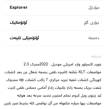
مۆدێڵ
Explorer
جۆری گێڕ
ئۆتۆماتیک
دەستە
ئۆتۆمبێلی تایبه‌ت
شرۆڤە
مواصفات XLT شاشه كاميره خلفي بصمه شغال عن بعد كشنات 
كهربائي كشنات تتفيه تبريد مركزي 7 راكب كشنات vip سندوك 
شفت بريك بصمه رادار جانبيات رادار أمامي حساس خلفي لايت 
ليد زينون ويل كروم تحكم استيرن تحديد سرعه بعد هوايه 
مواصفات بيها سياره مكفوله من آي نواقص كله بشرط ضرر بابين 