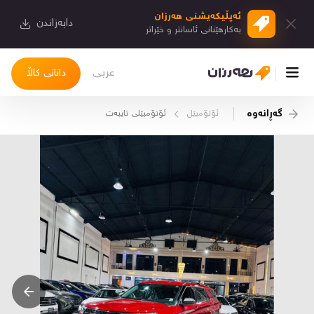
ئەپڵیكەیشنی هەرزان
دابەزاندن
بەكارهێنانی ئاسانتر و خێراتر
عربی
دانانی کاڵا
گەڕانەوە
ئۆتۆمبێل
ئۆتۆمبێلی تایبه‌ت
چوونەژوورەوە
کاڵاکانم
دیاریکراوەکانم
دوا بینراوەکان
چات