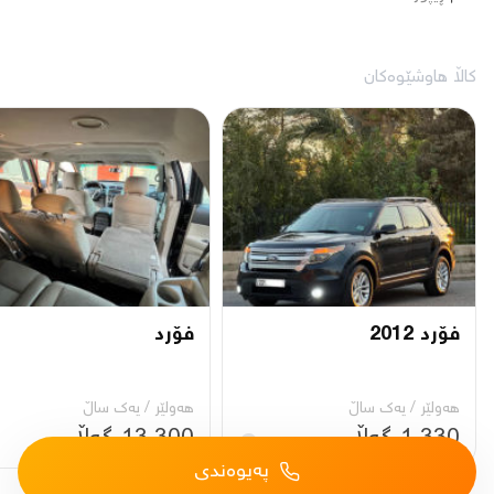
کاڵا هاوشێوەکان
فۆرد 2012
فۆرد
هەولێر
/
یه‌ك ساڵ
هەولێر
/
یه‌ك ساڵ
1,330 گەڵا
13,300 گەڵا
پەیوەندی