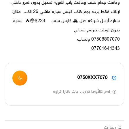
وحافت جملغ خلف وحافت باب اشويه تعديل بدون ضرر داخلي 
ارباك فقط برده بجم خلف كبس سياره ماشي 26 الف.  مكان 
سياره أربيل شريكه جبل 🏔️ كارس سعر.    223$😳🔥  سياره 
07701644343
0750XXX7070
لەم کاڵایەدا ناردنی چات ناکارا کراوە
ڕیپۆرت