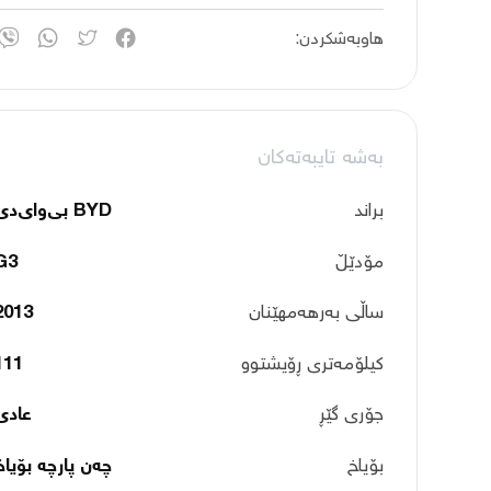
هاوبەشکردن:
بەشە تایبەتەکان
براند
BYD بی‌وای‌دی
مۆدێڵ
G3
ساڵی بەرهەمهێنان
2013
کیلۆمەتری ڕۆیشتوو
111
جۆری گێڕ
عادی
بۆیاخ
چەن پارچە بۆیاخ