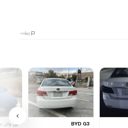
ڕیپۆرت
BYD G3