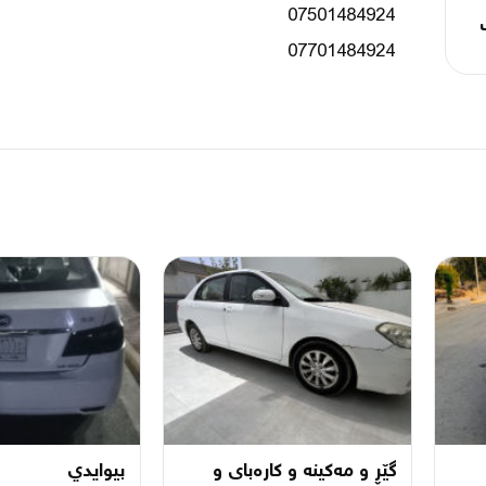
گێڕ و مەکینە و کارەبای و
بيوايدي