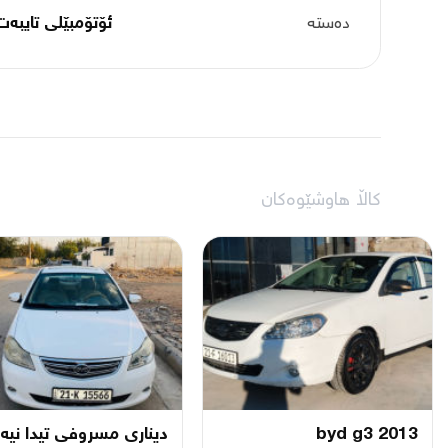
دەستە
ئۆتۆمبێلی تایبه‌ت
کاڵا هاوشێوەکان
byd g3 2013
دیناری مسروفی تیدا نیە