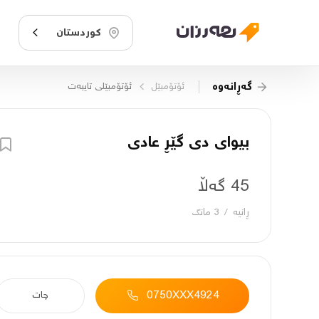
کوردستان
گەڕانەوە
ئۆتۆمبێل
ئۆتۆمبێلی تایبه‌ت
بیوای دی گێڕ عادی
45 گەڵا
ڕانیه‌
/
3 مانگ
0750XXX4924
چات