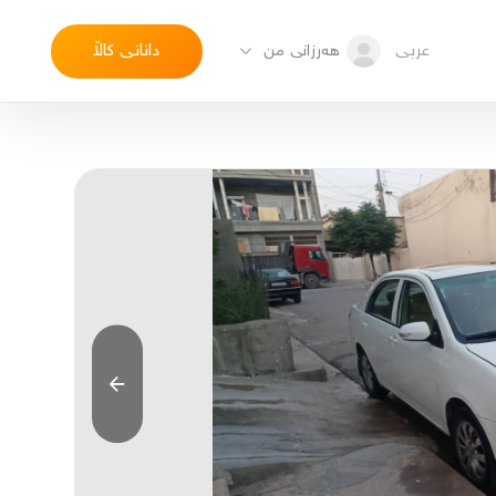
عربی
دانانی کاڵا
هەرزانی من