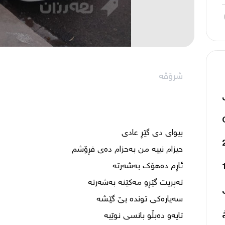
شرۆڤە