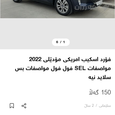
دەربارە
پەیوەندی
6
/
1
یاساکان
بڵاگ
فۆرد اسكيب امریکی مۆدێلی 2022
مواصفات SEL فول فول مواصفات بس
شۆپەکان
سلاید نیە
عربی
150 گەڵا
سلێمانی
/
2 ساڵ