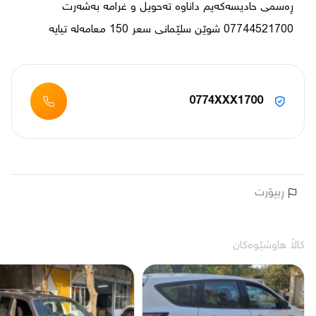
ڕەسمی حادیسەکەیم داناوە تەحویل و غرامە بەشەرت 
07744521700 شوێن سلێمانی سعر 150 معامەلە تیایە 
0774XXX1700
ڕیپۆرت
کاڵا هاوشێوەکان