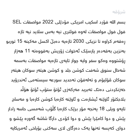
شرۆڤە
بسم اللە فۆرد اسكيب امریکی مۆدێلی 2022 مواصفات SEL 
فول فول مواصفات لەوە فولتری نیە بەس سلاید نیە تازە 
ڕەقەم کراوە تا نزیکی 2030 تازەیە دەبڵ اکسل مەکینە 15 توربو 
بەنزین بەقەدەر یارسێک ئەخوات زۆریش بەقووەتە 11 هەزار 
ڕۆشتووە وەکو سفر وایە چوار تایەی تازەیە مواصفات بەسمە 
شەخال سنوق شەفت کوشن جلد و کوشن هیتەر سوکان هیتەر 
سوکان ڤۆلیۆم و تەلەفۆن تەحدید سورعە سیستەمی ئەندرۆید 
خەزنکردنی دەنگ تەبرید مەرکەزی ئۆتۆ ستۆپ ئۆتۆ هۆڵد 
بلاجکتۆر ئاوێنە ئیشارەت و ئاوێنە کارەبا کوشن کارەبا و مەساج 
تایەو ویلی 18 پەنجە مۆر برێک کارەبا گڵۆپ شەمسی حاسە رادار 
پێش و دوا کامێرا پێش و دوا کۆدی دارگا شاشە گەورە پێشو و 
دوای کەپسە تەنها یەک دەرگای لای سەکنی بۆیاخی ئەمریکایە 