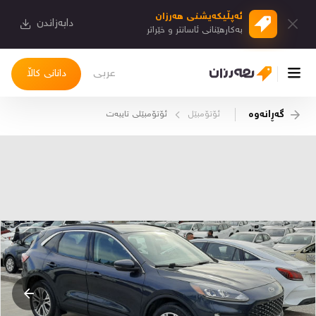
ئەپڵیكەیشنی هەرزان
دابەزاندن
بەكارهێنانی ئاسانتر و خێراتر
عربی
دانانی کاڵا
گەڕانەوە
ئۆتۆمبێل
ئۆتۆمبێلی تایبه‌ت
چوونەژوورەوە
کاڵاکانم
دیاریکراوەکانم
دوا بینراوەکان
چات