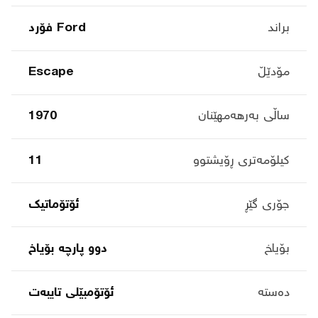
براند
Ford فۆرد
مۆدێڵ
Escape
ساڵی بەرهەمهێنان
1970
کیلۆمەتری ڕۆیشتوو
11
جۆری گێڕ
ئۆتۆماتیک
بۆیاخ
دوو پارچە بۆیاخ
دەستە
ئۆتۆمبێلی تایبه‌ت