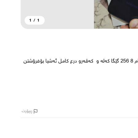
1
/
1
گالاکسی A15 لۆک لۆک ماڵی دۆست بەس هەڵبچراوە ڕام 8 256 گێگا کەلە و  کەڤەرو درع کامل ئەشیا بۆفرۆشتن 
ڕیپۆرت