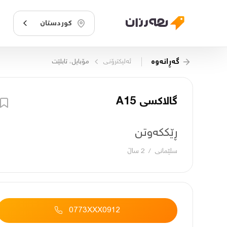
کوردستان
گەڕانەوە
ئەلیکترۆنـی
مۆبایل، تابلێت
گالاکسی A15
ڕێککەوتن
سلێمانی
/
2 ساڵ
0773XXX0912