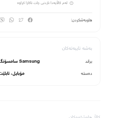
لەم کاڵایەدا ناردنی چات ناکارا کراوە
هاوبەشکردن:
بەشە تایبەتەکان
براند
Samsung سامسۆنگ
دەستە
مۆبایل، تابلێت
کاڵا هاوشێوەکان