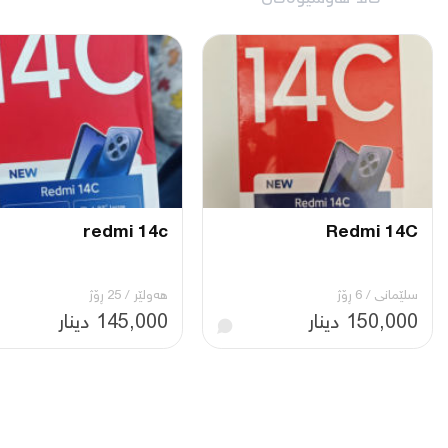
redmi 14c
Redmi 14C
سلێمانی
/
6 ڕۆژ
هەولێر
/
25 ڕۆژ
150,000 دینار
145,000 دینار