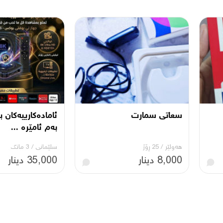
سعاتی سمارت
ئامادەکارییەکان ب
بەم ئامێرە ...
هەولێر
/
25 ڕۆژ
سلێمانی
/
3 مانگ
8,000 دینار
35,000 دینار