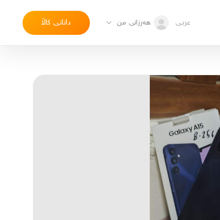
عربی
دانانی کاڵا
هەرزانی من