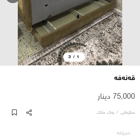
دەربارە
پەیوەندی
یاساکان
3
/
1
بڵاگ
قەنەفە
شۆپەکان
75,000 دینار
عربی
سلێمانی
/
یه‌ك مانگ
شرۆڤە