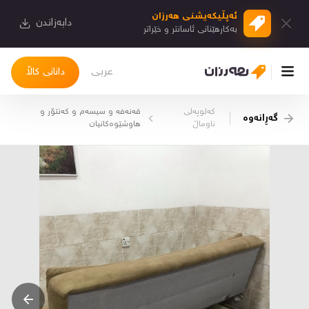
ئەپڵیكەیشنی هەرزان
دابەزاندن
بەكارهێنانی ئاسانتر و خێراتر
عربی
دانانی کاڵا
کەلوپەلی
قەنەفە و سیسەم و کەنتۆر و
گەڕانەوە
چوونەژوورەوە
ناوماڵ
هاوشێوەکانیان
کاڵاکانم
دیاریکراوەکانم
دوا بینراوەکان
چات