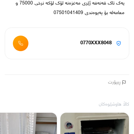
یەک تاک قەنەفە ژێری مەغزەنە لۆک لۆکە نرخی 75000 و 
معامەلە بۆ پەیوەندی 07501041409
0770XXX8048
ڕیپۆرت
کاڵا هاوشێوەکان