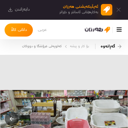
ئەپڵیكەیشنی هەرزان
دابەزاندن
بەكارهێنانی ئاسانتر و خێراتر
عربی
دانانی کاڵا
گەڕانەوە
بۆ كار و پیشە
کەلوپەلی فرۆشگا و دووکان
چوونەژوورەوە
کاڵاکانم
دیاریکراوەکانم
دوا بینراوەکان
چات