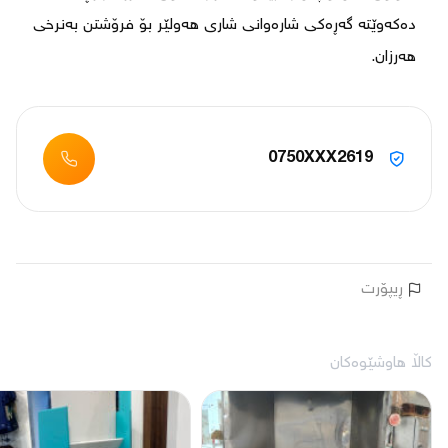
دەکەوێتە گەڕەکی شارەوانی شاری هەولێر بۆ فرۆشتن بەنرخی 
هەرزان.
0750XXX2619
ڕیپۆرت
کاڵا هاوشێوەکان