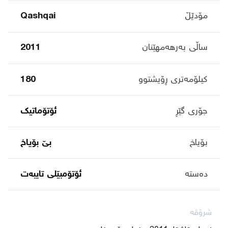
مۆدێڵ
Qashqai
ساڵی بەرهەمهێنان
2011
کیلۆمەتری ڕۆیشتوو
180
جۆری گێڕ
ئۆتۆماتیک
بۆیاخ
بێ بۆیاخ
دەستە
ئۆتۆمبێلی تایبه‌ت
شرۆڤە