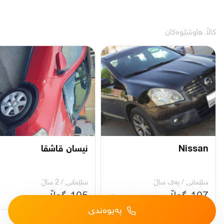
کاڵا هاوشێوەکان
Nissan
نيسان قاشقا
سلێمانی
/
یه‌ك ساڵ
سلێمانی
/
2 ساڵ
107 گەڵا
105 گەڵا
پەیوەندی