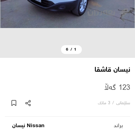
دەربارە
پەیوەندی
6
/
1
یاساکان
بڵاگ
نیسان قاشقا
شۆپەکان
123 گەڵا
سلێمانی
/
3 مانگ
عربی
براند
Nissan نیسان