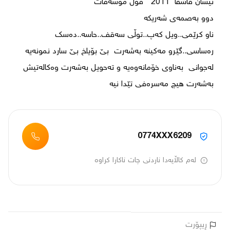
ناو کرێمی..ویل کەپ..توڵی سەقف..حاسە..دەسک 
رەساسی..گێرو مەکینە بەشەرت  بێ بۆیاخ بێ سارد نمونەیە 
لەجوانی  بەناوی خۆمانەوەیە و تەحویل بەشەرت وەکالەتیش 
بەشەرت هیچ مەسرەفی تێدا نیە

0774XXX6209
لەم کاڵایەدا ناردنی چات ناکارا کراوە
ڕیپۆرت