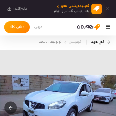
ئەپڵیكەیشنی هەرزان
دابەزاندن
بەكارهێنانی ئاسانتر و خێراتر
عربی
دانانی کاڵا
گەڕانەوە
ئۆتۆمبێل
ئۆتۆمبێلی تایبه‌ت
چوونەژوورەوە
کاڵاکانم
دیاریکراوەکانم
دوا بینراوەکان
چات