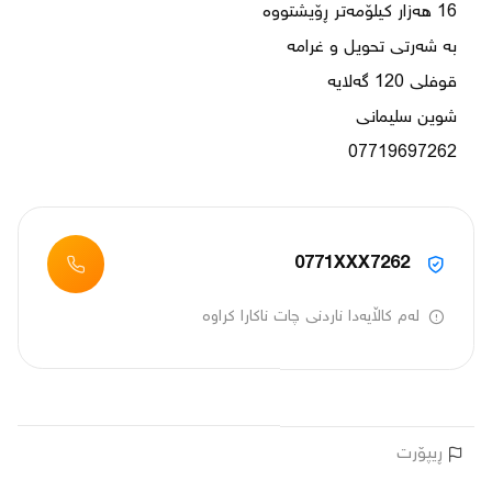
07719697262
0771XXX7262
لەم کاڵایەدا ناردنی چات ناکارا کراوە
ڕیپۆرت