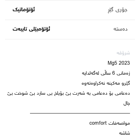
جۆری گێڕ
ئۆتۆماتیک
دەستە
ئۆتۆمبێلی تایبه‌ت
شرۆڤە
‎دەعامی بۆ دەعامی بە شەرت بێ بۆیاخ بی سارد بێ شوخت بێ 