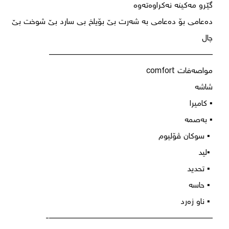
‎دەعامی بۆ دەعامی بە شەرت بێ بۆیاخ بی سارد بێ شوخت بێ 