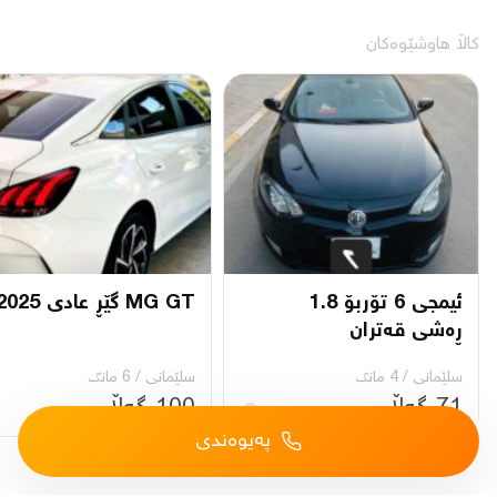
کاڵا هاوشێوەکان
ئیمجی 6 تۆربۆ 1.8
MG GT گێڕ عادی 2025
ڕەشی قەتران
سلێمانی
/
4 مانگ
سلێمانی
/
6 مانگ
71 گەڵا
100 گەڵا
پەیوەندی