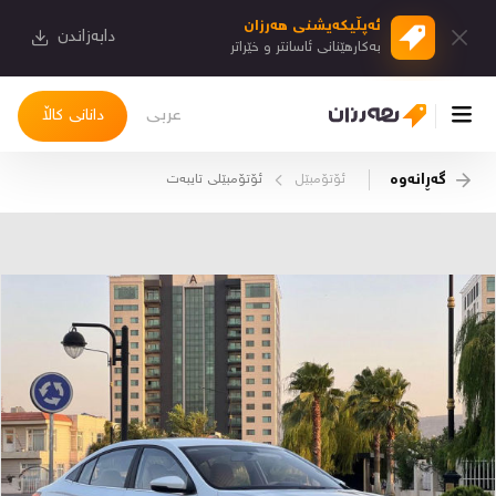
ئەپڵیكەیشنی هەرزان
دابەزاندن
بەكارهێنانی ئاسانتر و خێراتر
عربی
دانانی کاڵا
گەڕانەوە
ئۆتۆمبێل
ئۆتۆمبێلی تایبه‌ت
چوونەژوورەوە
کاڵاکانم
دیاریکراوەکانم
دوا بینراوەکان
چات