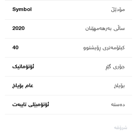
مۆدێڵ
Symbol
ساڵی بەرهەمهێنان
2020
کیلۆمەتری ڕۆیشتوو
40
جۆری گێڕ
ئۆتۆماتیک
بۆیاخ
عام بۆیاخ
دەستە
ئۆتۆمبێلی تایبه‌ت
شرۆڤە