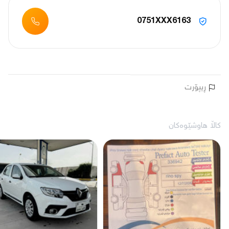
0751XXX6163
ڕیپۆرت
کاڵا هاوشێوەکان