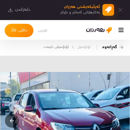
ئەپڵیكەیشنی هەرزان
دابەزاندن
بەكارهێنانی ئاسانتر و خێراتر
عربی
دانانی کاڵا
گەڕانەوە
ئۆتۆمبێل
ئۆتۆمبێلی تایبه‌ت
چوونەژوورەوە
کاڵاکانم
دیاریکراوەکانم
دوا بینراوەکان
چات