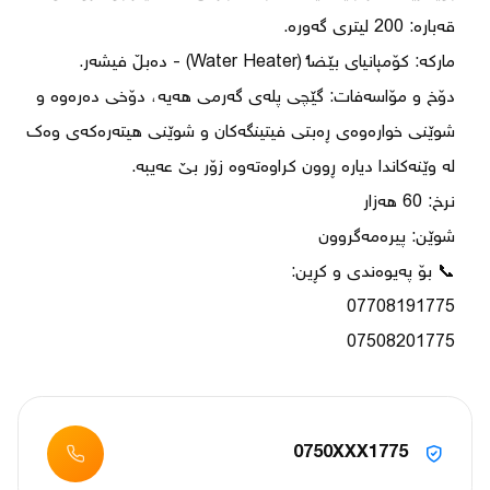
دۆخ و مۆاسەفات: گێچی پلەی گەرمی هەیە، دۆخی دەرەوە و 
شوێنی خوارەوەی ڕەبتی فیتینگەکان و شوێنی هیتەرەکەی وەک 
07508201775
0750XXX1775