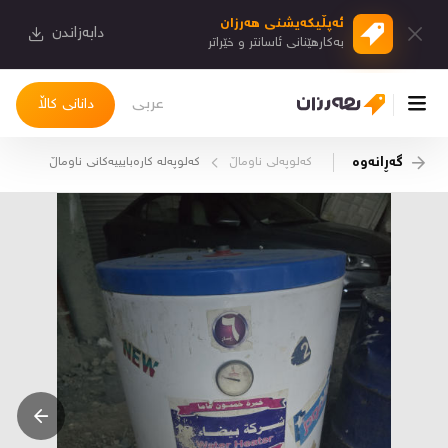
ئەپڵیكەیشنی هەرزان
دابەزاندن
بەكارهێنانی ئاسانتر و خێراتر
عربی
دانانی کاڵا
گەڕانەوە
کەلوپەلی ناوماڵ
كەلوپەلە كارەبایییەكانی ناوماڵ
چوونەژوورەوە
کاڵاکانم
دیاریکراوەکانم
دوا بینراوەکان
چات