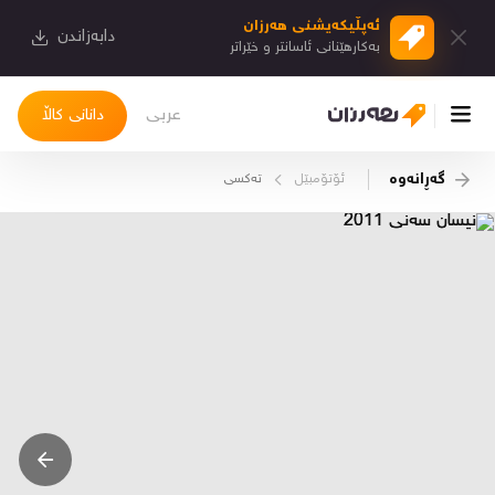
ئەپڵیكەیشنی هەرزان
دابەزاندن
بەكارهێنانی ئاسانتر و خێراتر
عربی
دانانی کاڵا
گەڕانەوە
ئۆتۆمبێل
تەکسی
چوونەژوورەوە
کاڵاکانم
دیاریکراوەکانم
دوا بینراوەکان
چات