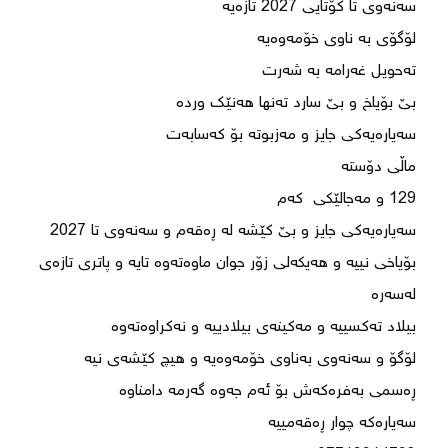
بۆیاخی نییە و هەیکەلی زۆر جوان ماوەتەوە تایە و پاتری تازەی 