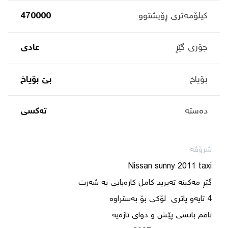
کیلۆمەتری ڕۆیشتوو
470000
جۆری گێڕ
عادی
بۆیاخ
بێ بۆیاخ
دەستە
تەکسی
شرۆڤە