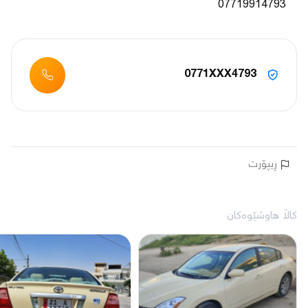
07719914793
0771XXX4793
ڕیپۆرت
کاڵا هاوشێوەکان