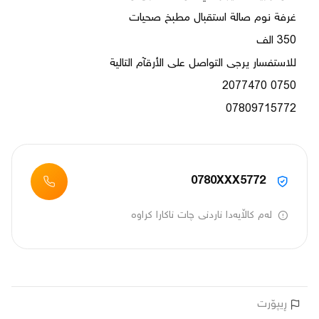
07809715772

0780XXX5772
لەم کاڵایەدا ناردنی چات ناکارا کراوە
ڕیپۆرت