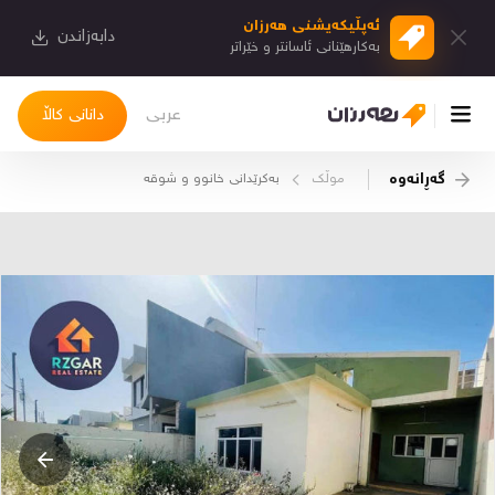
ئەپڵیكەیشنی هەرزان
دابەزاندن
بەكارهێنانی ئاسانتر و خێراتر
عربی
دانانی کاڵا
گەڕانەوە
موڵک
بەکرێدانی خانوو و شوقە
چوونەژوورەوە
کاڵاکانم
دیاریکراوەکانم
دوا بینراوەکان
چات