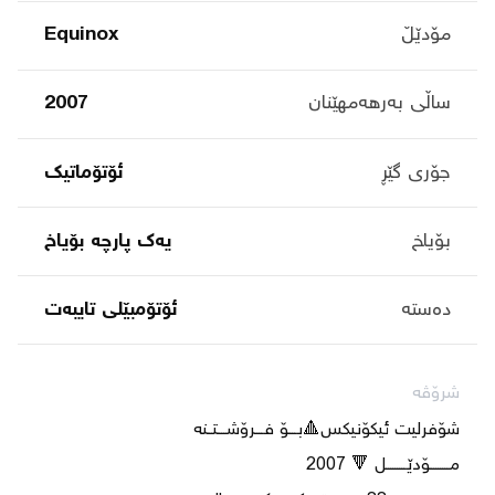
مۆدێڵ
Equinox
ساڵی بەرهەمهێنان
2007
جۆری گێڕ
ئۆتۆماتیک
بۆیاخ
یەک پارچە بۆیاخ
دەستە
ئۆتۆمبێلی تایبه‌ت
شرۆڤە