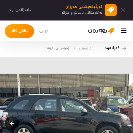
ئەپڵیكەیشنی هەرزان
دابەزاندن
بەكارهێنانی ئاسانتر و خێراتر
عربی
دانانی کاڵا
گەڕانەوە
ئۆتۆمبێل
ئۆتۆمبێلی تایبه‌ت
چوونەژوورەوە
کاڵاکانم
دیاریکراوەکانم
دوا بینراوەکان
چات