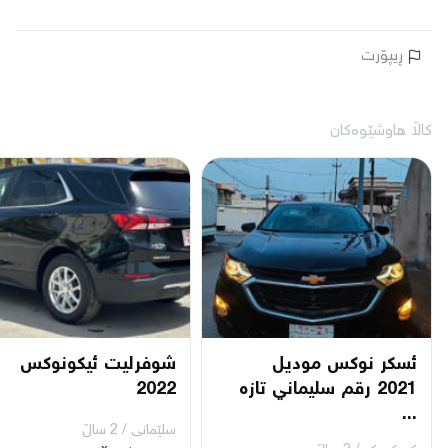
ڕیپۆرت
کاڵا هاوشێوەکان
ئسكر نوكس موديل
شوفرليت ئيكونوكس
2021 رقم سليماني تازه
2022
...
سلێمانی
/
2 ساڵ