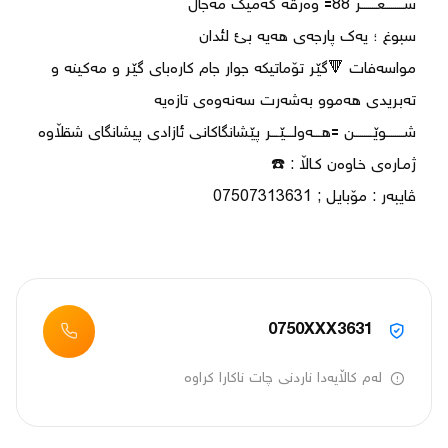
‎مواسەفات 🔻گێر تۆماتیکە جوار جام کارەبای گێر و مەکینە و 
0750XXX3631
لەم کاڵایەدا ناردنی چات ناکارا کراوە