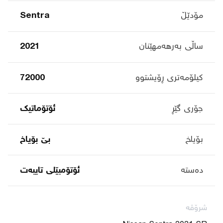
مۆدێڵ
Sentra
ساڵی بەرهەمهێنان
2021
کیلۆمەتری ڕۆیشتوو
72000
جۆری گێڕ
ئۆتۆماتیک
بۆیاخ
بێ بۆیاخ
دەستە
ئۆتۆمبێلی تایبه‌ت
شرۆڤە