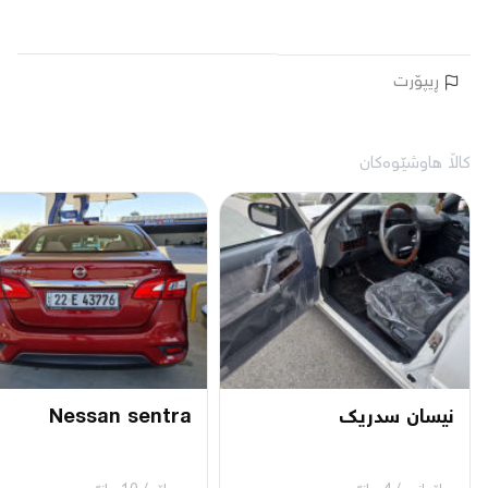
ڕیپۆرت
کاڵا هاوشێوەکان
نيسان سدريك
Nessan sentra