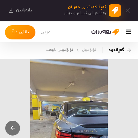
ئەپڵیكەیشنی هەرزان
دابەزاندن
بەكارهێنانی ئاسانتر و خێراتر
عربی
دانانی کاڵا
گەڕانەوە
ئۆتۆمبێل
ئۆتۆمبێلی تایبه‌ت
چوونەژوورەوە
کاڵاکانم
دیاریکراوەکانم
دوا بینراوەکان
چات