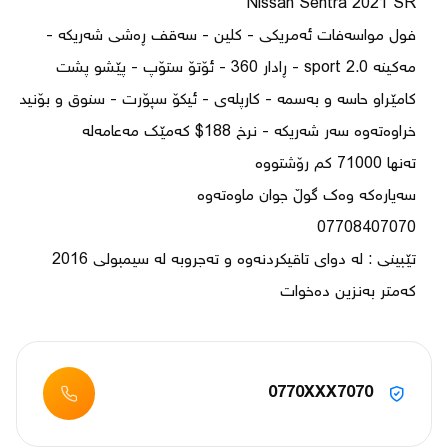
فول مواسەفات ئەمریکی - کلین - سەقف ڕەشی شەریکە - 
مەکینە 2.0 sport - ڕادار 360 - ئۆتۆ ستۆپ - پێشو پشت 
کامێراو حاسە و بەسمە - کارپلەی - ئیکۆ سپۆرت - سنوق و بۆنید 
تێبینی : لە دوای تاقیکردنەوە و تەجروبە لە سیمبولی 2016 
کەمتر بەنزین دەخوات
0770XXX7070