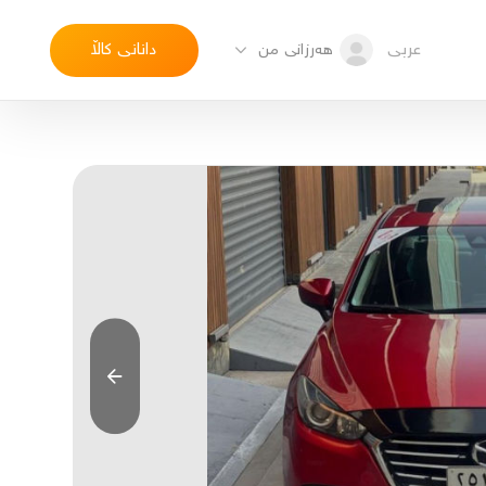
عربی
دانانی کاڵا
هەرزانی من