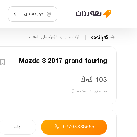
کوردستان
گەڕانەوە
ئۆتۆمبێل
ئۆتۆمبێلی تایبه‌ت
Mazda 3 2017 grand touring
103 گەڵا
سلێمانی
/
یه‌ك ساڵ
0770XXX8555
چات