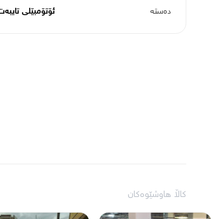
دەستە
ئۆتۆمبێلی تایبه‌ت
کاڵا هاوشێوەکان