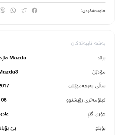
هاوبەشکردن:
بەشە تایبەتەکان
براند
Mazda مازدا
مۆدێڵ
Mazda3
ساڵی بەرهەمهێنان
2017
کیلۆمەتری ڕۆیشتوو
106
جۆری گێڕ
عادی
بۆیاخ
بێ بۆیاخ