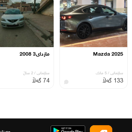
Mazda 2025
مازدای3 2008
سلێمانی
/
5 مانگ
سلێمانی
/
2 ساڵ
133 گەڵا
74 گەڵا