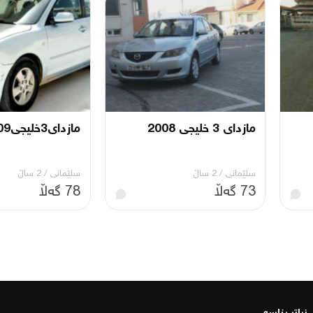
مازدای 3 خلیجی 2008
مازدای3خلیجی2009
سلێمانی
/
2 ساڵ
سلێمانی
/
2 ساڵ
73 گەڵا
78 گەڵا