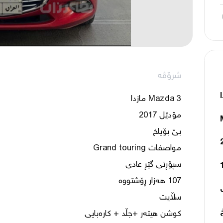
شرۆڤە