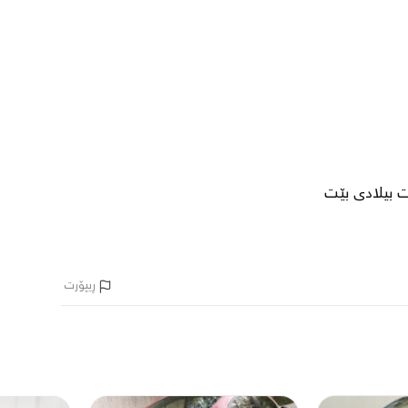
ڕیپۆرت