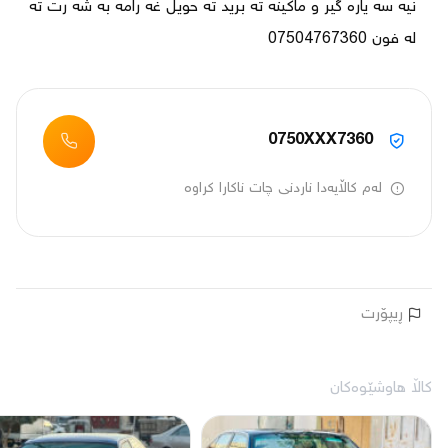
نيه سه ياره گير و ماكينه ته بريد ته حويل غه رامه به شه رت ته 
له فون 07504767360
0750XXX7360
لەم کاڵایەدا ناردنی چات ناکارا کراوە
ڕیپۆرت
کاڵا هاوشێوەکان