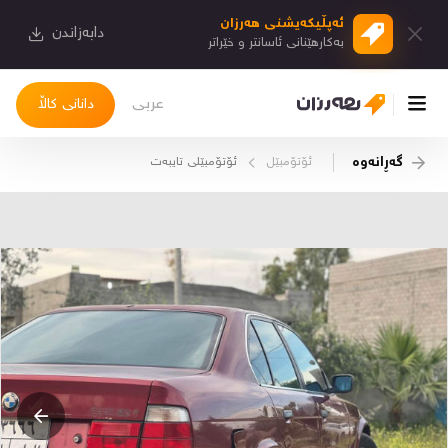
ئەپڵیكەیشنی هەرزان
دابەزاندن
بەكارهێنانی ئاسانتر و خێراتر
عربی
دانانی کاڵا
گەڕانەوە
ئۆتۆمبێل
ئۆتۆمبێلی تایبه‌ت
چوونەژوورەوە
کاڵاکانم
دیاریکراوەکانم
دوا بینراوەکان
چات