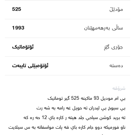
مۆدێڵ
525
ساڵی بەرهەمهێنان
1993
جۆری گێڕ
ئۆتۆماتیک
دەستە
ئۆتۆمبێلی تایبه‌ت
شرۆڤە
ناو فورميكه دوو جام كاره باي قه پات مواسفاته به س سيلايت 