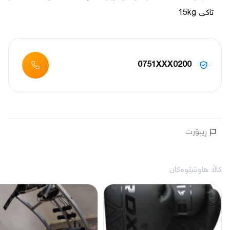
تاکی 15kg
0751XXX0200
ڕیپۆرت
کاڵا هاوشێوەکان