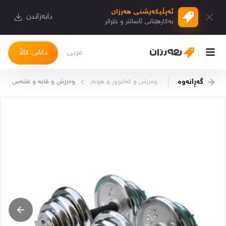
ئەپڵیكەیشنی هەرزان
دابەزاندن
بەكارهێنانی ئاسانتر و خێراتر
عربی
دانانی کاڵا
گەڕانەوە
وەرزش و کەلتوور و هونەر
وەرزش و قاعە و فتنەس
چوونەژوورەوە
کاڵاکانم
دیاریکراوەکانم
دوا بینراوەکان
چات