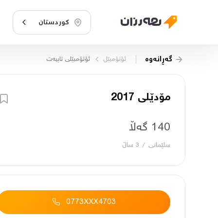
کوردستان
گەڕانەوە
ئۆتۆمبێل
ئۆتۆمبێلی تایبه‌ت
مۆدێلی 2017
140 گەڵا
سلێمانی
/
3 ساڵ
0773XXX4703