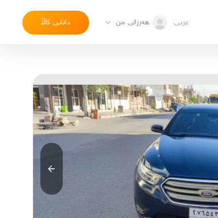
عربی
دانانی کاڵا
هەرزانی من