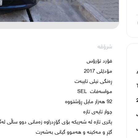
شرۆڤە