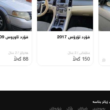
فۆرد تۆرۆس 2017
فۆرد تاوروس 2009
سلێمانی
/
2 ساڵ
هەولێر
/
2 ساڵ
150 گەڵا
88 گەڵا
زیاتر بناسە
پەیوەندی
یاساکان
بڵاگ
شۆپەکان