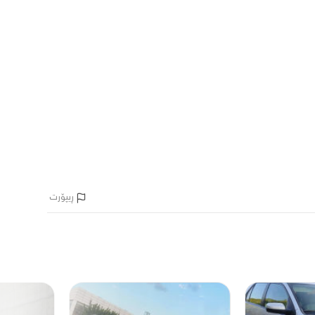
ڕیپۆرت