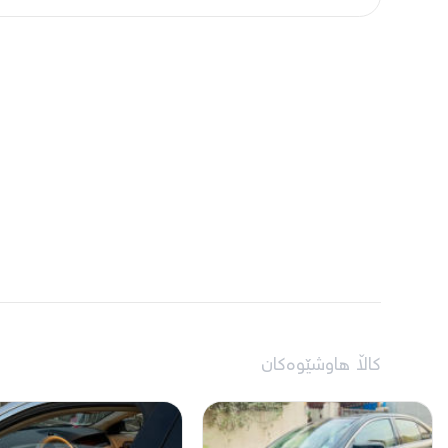
کاڵا هاوشێوەکان