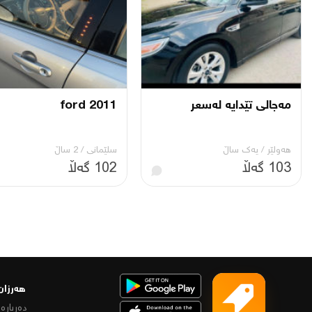
مەجالی تێدایە لەسعر
ford 2011
هەولێر
/
یه‌ك ساڵ
سلێمانی
/
2 ساڵ
103 گەڵا
102 گەڵا
هەرزان 
دەربارە