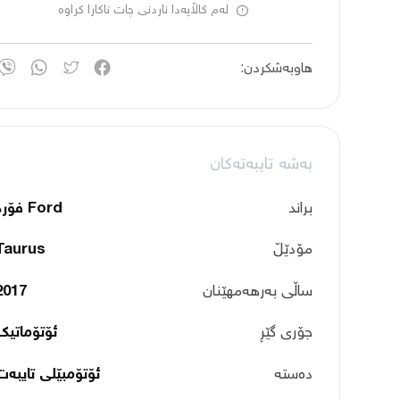
لەم کاڵایەدا ناردنی چات ناکارا کراوە
هاوبەشکردن:
بەشە تایبەتەکان
براند
Ford فۆرد
مۆدێڵ
Taurus
ساڵی بەرهەمهێنان
2017
جۆری گێڕ
ئۆتۆماتیک
دەستە
ئۆتۆمبێلی تایبه‌ت