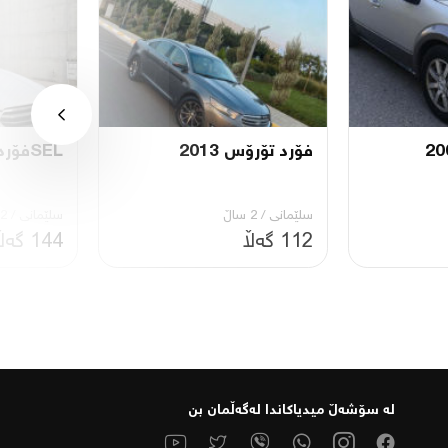
فۆرد تۆرۆس 2013
SELفۆرد تۆرۆس2013
سلێمانی
/
2 ساڵ
سلێمانی
/
2 ساڵ
112 گەڵا
144 گەڵا
لە سۆشەڵ میدیاكاندا لەگەڵمان بن