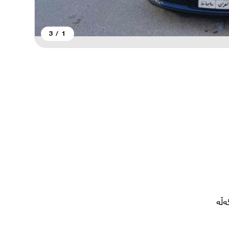
3
/
1