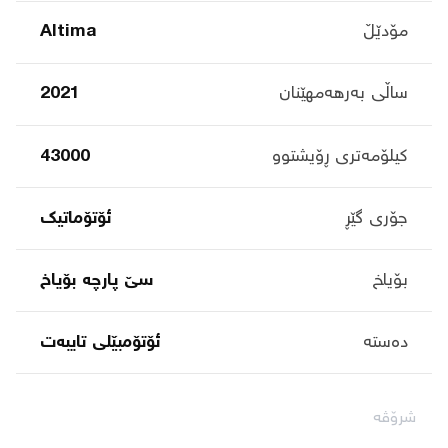
مۆدێڵ
Altima
ساڵی بەرهەمهێنان
2021
کیلۆمەتری ڕۆیشتوو
43000
جۆری گێڕ
ئۆتۆماتیک
بۆیاخ
سێ پارچە بۆیاخ
دەستە
ئۆتۆمبێلی تایبه‌ت
شرۆڤە