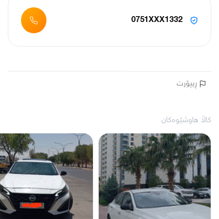
0751XXX1332
ڕیپۆرت
کاڵا هاوشێوەکان