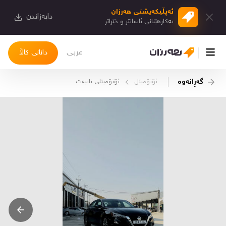
ئەپڵیكەیشنی هەرزان
دابەزاندن
بەكارهێنانی ئاسانتر و خێراتر
عربی
دانانی کاڵا
گەڕانەوە
ئۆتۆمبێل
ئۆتۆمبێلی تایبه‌ت
چوونەژوورەوە
کاڵاکانم
دیاریکراوەکانم
دوا بینراوەکان
چات