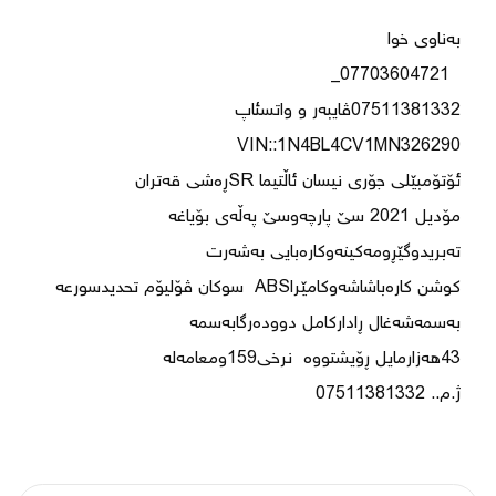
کوشن کارەباشاشەوکامێراABS  سوکان ڤۆلیۆم تحدیدسورعە 