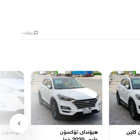
ڕیپۆرت
 کلین
هیۆندای تۆکسۆن
تۆکسۆن