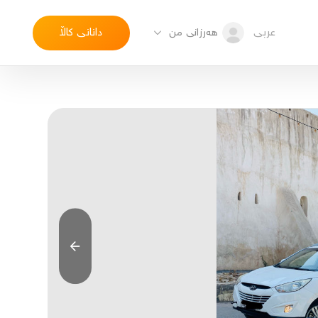
عربی
دانانی کاڵا
هەرزانی من