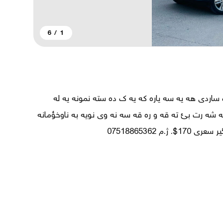
6
/
1
هيؤنداى تؤكسؤن مؤديل 2014 بئ بؤياغ ته نها كه ميك ساردى هه يه سه ياره كه يه ك ده سته نمونه يه له 
جوانى مه كينه ى نه كراوه ته وه گيرومه كينه و ته بريد به شه رت بئ ته قه و ره قه سه نه وى نويه به ناوخؤمانه 