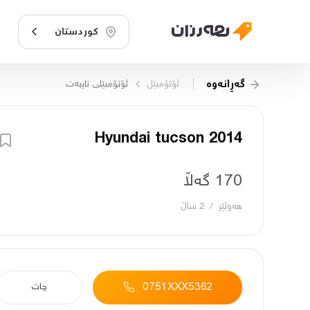
کوردستان
گەڕانەوە
ئۆتۆمبێل
ئۆتۆمبێلی تایبه‌ت
Hyundai tucson 2014
170 گەڵا
هەولێر
/
2 ساڵ
0751XXX5362
چات