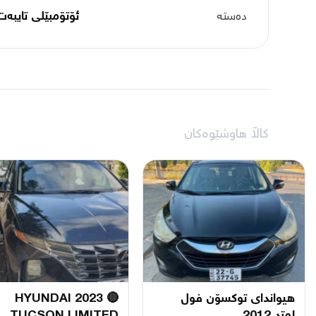
دەستە
ئۆتۆمبێلی تایبه‌ت
کاڵا هاوشێوەکان
هیواندای توکسۆن فول
🔴 2023 HYUNDAI