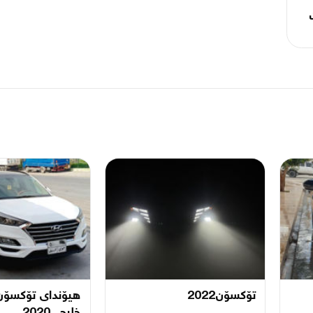
تۆکسۆن2022
هیۆندای تۆکسۆن