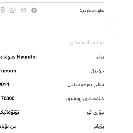
هاوبەشکردن:
بەشە تایبەتەکان
براند
Hyundai هیوندای
مۆدێڵ
Tucson
ساڵی بەرهەمهێنان
2014
کیلۆمەتری ڕۆیشتوو
170000
جۆری گێڕ
ئۆتۆماتیک
بۆیاخ
بێ بۆیاخ