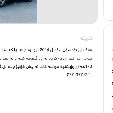
شرۆڤە
07713771221 