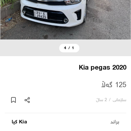
دەربارە
پەیوەندی
4
/
1
یاساکان
بڵاگ
Kia pegas 2020
شۆپەکان
125 گەڵا
سلێمانی
/
2 ساڵ
عربی
براند
Kia کیا