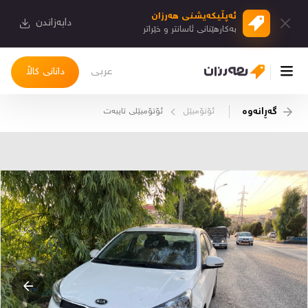
ئەپڵیكەیشنی هەرزان
دابەزاندن
بەكارهێنانی ئاسانتر و خێراتر
عربی
دانانی کاڵا
گەڕانەوە
ئۆتۆمبێل
ئۆتۆمبێلی تایبه‌ت
چوونەژوورەوە
کاڵاکانم
دیاریکراوەکانم
دوا بینراوەکان
چات