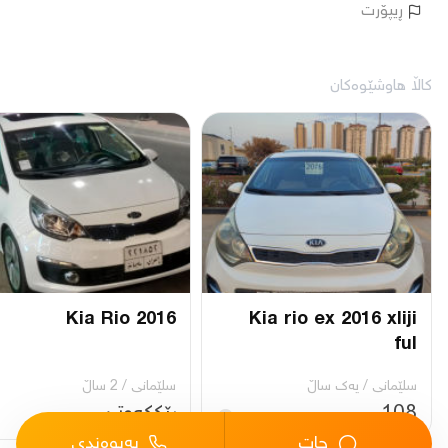
ڕیپۆرت
کاڵا هاوشێوەکان
Kia Rio 2016
Kia rio ex 2016 xliji
ful
سلێمانی
/
یه‌ك ساڵ
سلێمانی
/
2 ساڵ
108
ڕێککەوتن
چات
پەیوەندی