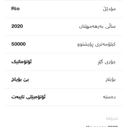
مۆدێڵ
Rio
ساڵی بەرهەمهێنان
2020
کیلۆمەتری ڕۆیشتوو
50000
جۆری گێڕ
ئۆتۆماتیک
بۆیاخ
بێ بۆیاخ
دەستە
ئۆتۆمبێلی تایبه‌ت
شرۆڤە