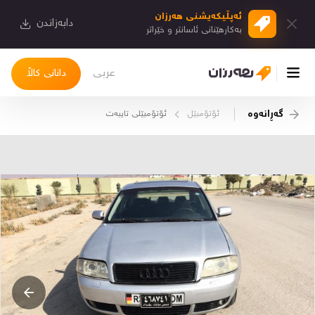
ئەپڵیكەیشنی هەرزان
دابەزاندن
بەكارهێنانی ئاسانتر و خێراتر
عربی
دانانی کاڵا
گەڕانەوە
ئۆتۆمبێل
ئۆتۆمبێلی تایبه‌ت
چوونەژوورەوە
کاڵاکانم
دیاریکراوەکانم
دوا بینراوەکان
چات