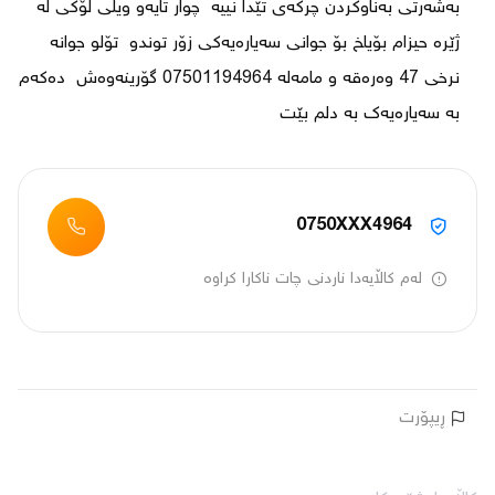
بەشەرتی بەناوکردن چرکەی تێدا نییە  چوار تایەو ویلی لۆکی لە 
ژێرە حیزام بۆیاخ بۆ جوانی سەیارەیەکی زۆر توندو  تۆلو جوانە 
نرخی 47 وەرەقە و مامەلە 07501194964 گۆرینەوەش  دەکەم 
بە سەیارەیەک بە دلم بێت

0750XXX4964
لەم کاڵایەدا ناردنی چات ناکارا کراوە
ڕیپۆرت