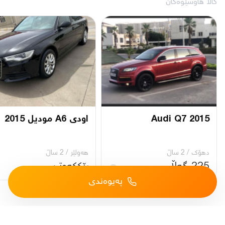
کاڵا هاوشێوەکان
Audi Q7 2015
اودى A6 موديل 2015
دهۆک
/
2 ساڵ
هەولێر
/
2 ساڵ
225 گەڵا
ڕێککەوتن
پەیوەندی