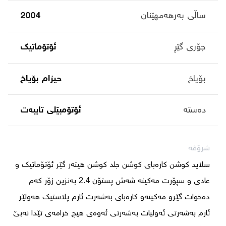
ساڵی بەرهەمهێنان
2004
جۆری گێڕ
ئۆتۆماتیک
بۆیاخ
حیزام بۆیاخ
دەستە
ئۆتۆمبێلی تایبه‌ت
شرۆڤە
سلاید کوشن کارەبای کوشن جلد کوشن ھیتەر گێر ئۆتۆماتیک و 
عادی و سپۆرت مەکینە شەش پستۆن 2.4 بەنزین زۆر کەم 
دەخوات گێرو مەکینەو کارەبای بەشەرت ئارم پلاستیک ھەولێر 
ئارم بەشەرتی ئەولیات بەشەرتی ئەوەی ھیچ خرامەی تێدا نەبێ 