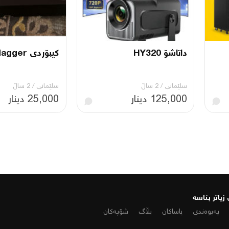
داتاشۆ HY320
کیبۆردی T dagger
سلێمانی
/
2 ساڵ
سلێمانی
/
2 ساڵ
125,000 دینار
25,000 دینار
زیاتر بناسە
پەیوەندی
یاساکان
بڵاگ
شۆپەکان