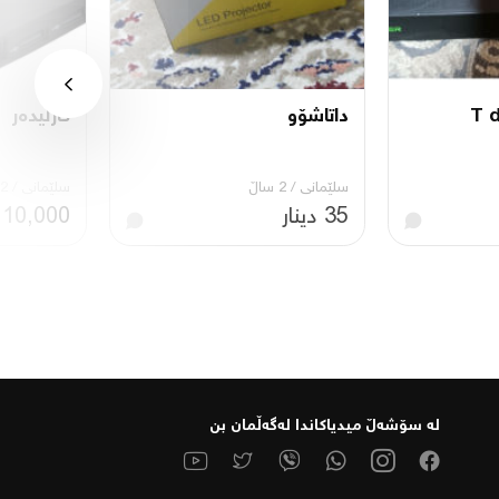
داتاشۆو
کارلیدەر
سلێمانی
/
2 ساڵ
سلێمانی
/
2 ساڵ
35 دینار
10,000 دینار
لە سۆشەڵ میدیاكاندا لەگەڵمان بن