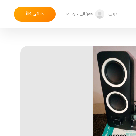
عربی
دانانی کاڵا
هەرزانی من