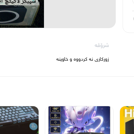
شرۆڤە
زورکاری نه کردووه و خاوینه