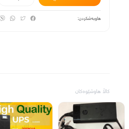
هاوبەشکردن:
کاڵا هاوشێوەکان