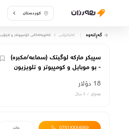
کوردستان
گەڕانەوە
ئەلیکترۆنـی
کەلوپەلەکانی کۆمپیوتەر و لاپتۆپ
سپیکر مارکه لوگیتک (سماعه/مکبره)
- بو موبایل و کومپیوتر و تلویزیون
18 دۆلار
هەولێر
/
3 ساڵ
0751XXX4069
چات