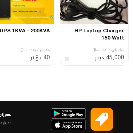
UPS 1KVA - 200KVA
HP Laptop Charger
150 Watt
سلێمانی
/
یه‌ك ساڵ
هەولێر
/
یه‌ك ساڵ
45,000 دینار
40 دۆلار
هەرزان 
دەربارە