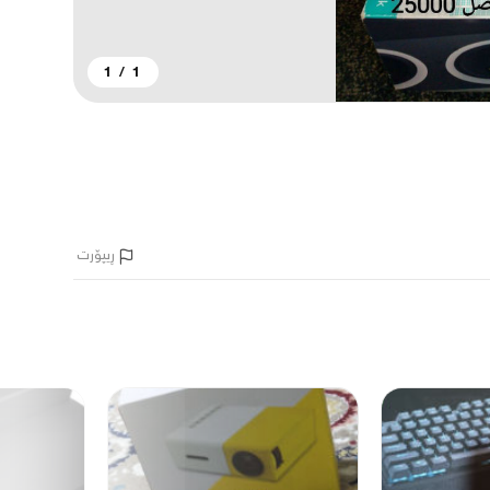
1
/
1
ڕیپۆرت