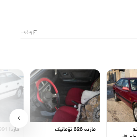
ڕیپۆرت
كینە
مازدە 626 تۆماتیك
مازدا 1991