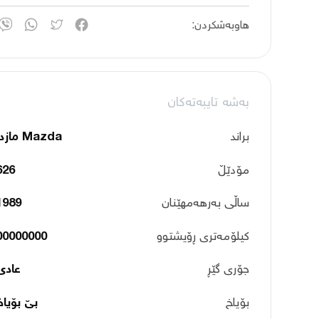
هاوبەشکردن:
بەشە تایبەتەکان
براند
Mazda مازدا
مۆدێڵ
626
ساڵی بەرهەمهێنان
1989
کیلۆمەتری ڕۆیشتوو
00000000
جۆری گێڕ
عادی
بۆیاخ
بێ بۆیاخ