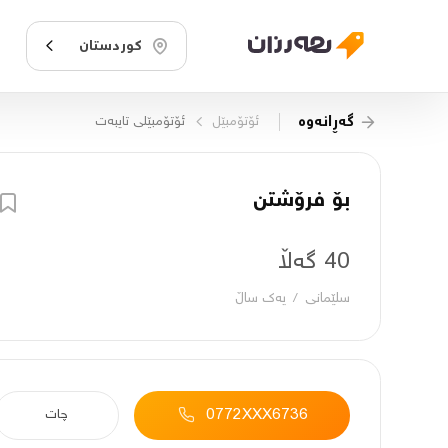
کوردستان
گەڕانەوە
ئۆتۆمبێل
ئۆتۆمبێلی تایبه‌ت
بۆ فرۆشتن
40 گەڵا
سلێمانی
/
یه‌ك ساڵ
0772XXX6736
چات