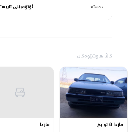
دەستە
ئۆتۆمبێلی تایبه‌ت
کاڵا هاوشێوەکان
مازدا 8 تو بخ
مازدا