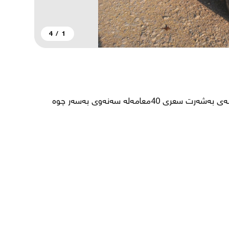
4
/
1
بەناوی خوای میرەبان ئەم مازدایە بۆ فرۆشتن گێرو مەکینەی بەشەرت سعری 40معامەلە سەنەوی بەسەر چوە 