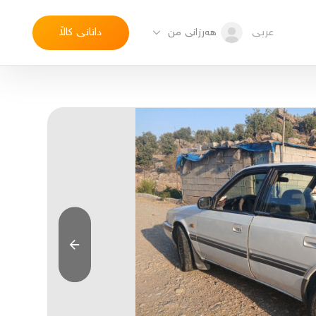
عربی
دانانی کاڵا
هەرزانی من