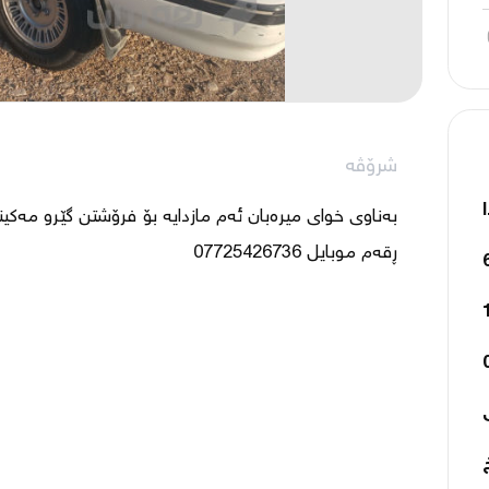
شرۆڤە
ڕقەم موبایل 07725426736