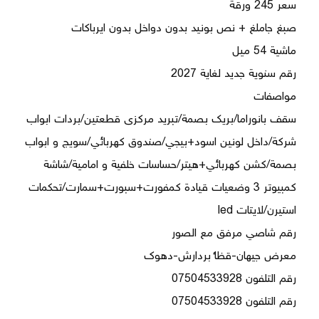
سقف بانوراما/بریك بصمة/تبرید مرکزی قطعتین/بردات ابواب 
شرکة/داخل لونين اسود+بیجي/صندوق كهربائي/سویج و ابواب 
بصمة/كشن كهربائي+هیتر/حساسات خلفیة و امامیة/شاشة 
كمبیوتر 3 وضعیات قیادة كمفورت+سبورت+سمارت/تحكمات 
رقم التلفون 07504533928