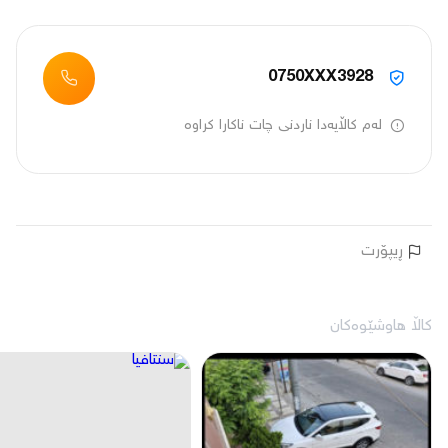
0750XXX3928
لەم کاڵایەدا ناردنی چات ناکارا کراوە
ڕیپۆرت
کاڵا هاوشێوەکان