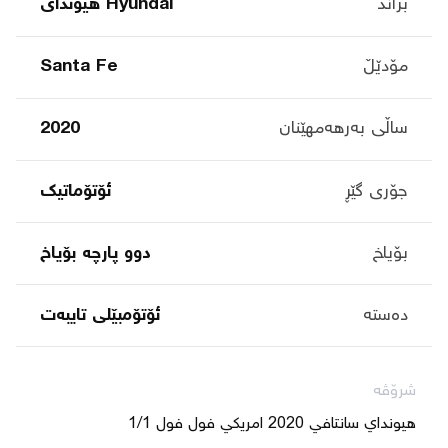
براند
Hyundai هیوندای
مۆدێڵ
Santa Fe
ساڵی بەرهەمهێنان
2020
جۆری گێڕ
ئۆتۆماتیک
بۆیاخ
دوو پارچە بۆیاخ
دەستە
ئۆتۆمبێلی تایبه‌ت
شرۆڤە