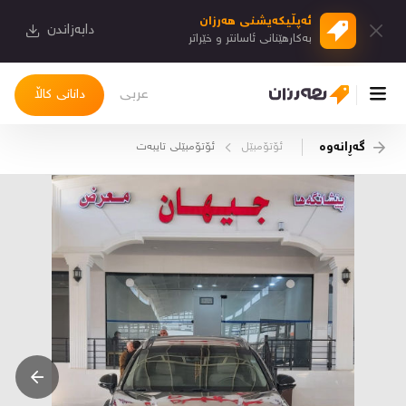
ئەپڵیكەیشنی هەرزان
دابەزاندن
بەكارهێنانی ئاسانتر و خێراتر
عربی
دانانی کاڵا
گەڕانەوە
ئۆتۆمبێل
ئۆتۆمبێلی تایبه‌ت
چوونەژوورەوە
کاڵاکانم
دیاریکراوەکانم
دوا بینراوەکان
چات