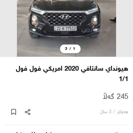
دەربارە
پەیوەندی
3
/
1
یاساکان
بڵاگ
هیونداي سانتافي 2020 امریكي فول فول
1/1
شۆپەکان
245 گەڵا
عربی
هەولێر
/
3 ساڵ