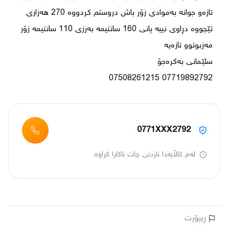
تازەو جوانە بەموادی زۆر باش دروستم کردووە 270 هەزاری 
تێچووە دڕاوی نییە پانی 160 سانتیمە بەرزی 110 سانتیمە زۆر 
07719892792 07508261215
0771XXX2792
لەم کاڵایەدا ناردنی چات ناکارا کراوە
ڕیپۆرت