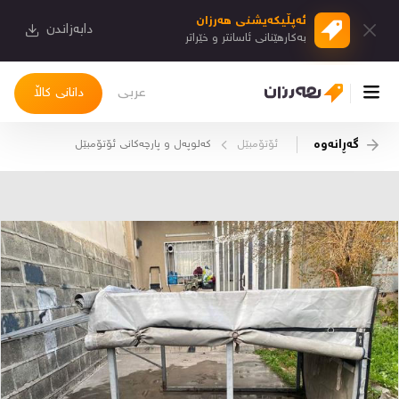
ئەپڵیكەیشنی هەرزان
دابەزاندن
بەكارهێنانی ئاسانتر و خێراتر
عربی
دانانی کاڵا
گەڕانەوە
ئۆتۆمبێل
کەلوپەل و پارچەکانی ئۆتۆمبێل
چوونەژوورەوە
کاڵاکانم
دیاریکراوەکانم
دوا بینراوەکان
چات