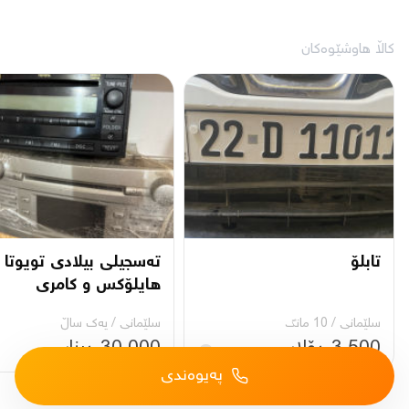
کاڵا هاوشێوەکان
تابلۆ
تەسجیلی بیلادی تویوتا
هایلۆکس و کامری
سلێمانی
/
10 مانگ
سلێمانی
/
یه‌ك ساڵ
3,500 دۆلار
30,000 دینار
پەیوەندی