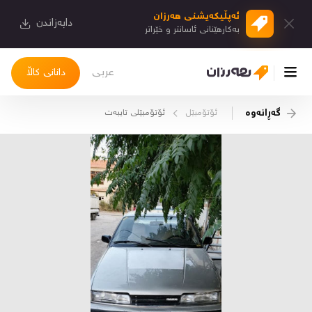
ئەپڵیكەیشنی هەرزان
دابەزاندن
بەكارهێنانی ئاسانتر و خێراتر
عربی
دانانی کاڵا
گەڕانەوە
ئۆتۆمبێل
ئۆتۆمبێلی تایبه‌ت
چوونەژوورەوە
کاڵاکانم
دیاریکراوەکانم
دوا بینراوەکان
چات