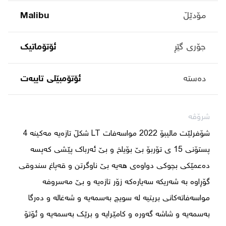
مۆدێڵ
Malibu
جۆری گێڕ
ئۆتۆماتیک
دەستە
ئۆتۆمبێلی تایبه‌ت
شرۆڤە
شۆفرلێت مالیبۆ 2022 مواسەفات LT شکڵ تازەیە مەکینە 4 
پستۆنی 15 ی تۆربۆ بێ بۆیاخ و بێ ئەرباک پێشی کەپسە 
دەعمێکی بچوکی دواوەی هەیە بێ ناوگرتن و قەپاغ سندوقی 
مواسەفاتەکانی بریتیە لە سویچ بەسمەیە و شەغالە و دەرگا 
بەسمەیە و شاشە گەورە و کامێرایە و برێک بەسمەیە و ئۆتۆ 