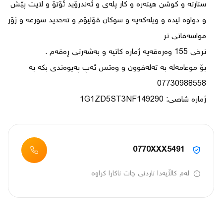
ستارتە و کوشن هیتەرە و کار پلەی و ئەندرۆید ئۆتۆ و لایت پێش 
و دواوە لیدە و ویلەکەپە و سوکان ڤۆلیۆم و تەحدید سورعە و زۆر 
بۆ موعامەلە بە تەلەفوون و وەتس ئەپ پەیوەندی بکە بە 
ژمارە شاصی: 1G1ZD5ST3NF149290
0770XXX5491
لەم کاڵایەدا ناردنی چات ناکارا کراوە