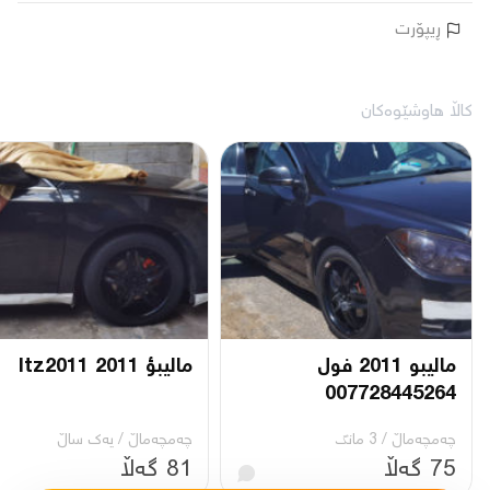
ڕیپۆرت
کاڵا هاوشێوەکان
ماليبو 2011 فول
ماليبؤ 2011 ltz2011
007728445264
چه‌مچه‌ماڵ
/
3 مانگ
چه‌مچه‌ماڵ
/
یه‌ك ساڵ
75 گەڵا
81 گەڵا