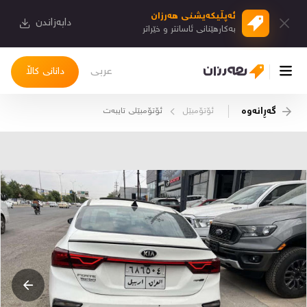
ئەپڵیكەیشنی هەرزان
دابەزاندن
بەكارهێنانی ئاسانتر و خێراتر
عربی
دانانی کاڵا
گەڕانەوە
ئۆتۆمبێل
ئۆتۆمبێلی تایبه‌ت
چوونەژوورەوە
کاڵاکانم
دیاریکراوەکانم
دوا بینراوەکان
چات