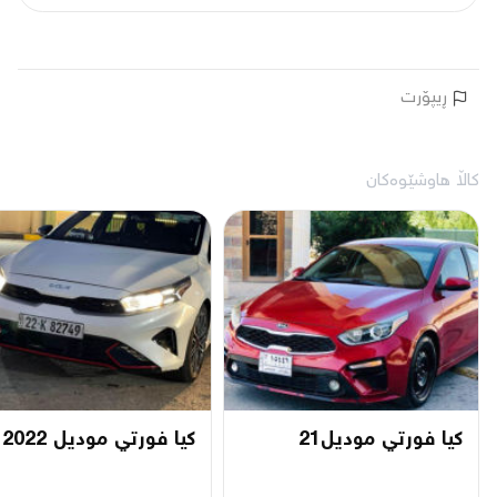
ڕیپۆرت
کاڵا هاوشێوەکان
كيا فورتي موديل21
كيا فورتي موديل 2022