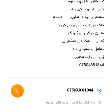
07504881844‪

0750XXX1844
لەم کاڵایەدا ناردنی چات ناکارا کراوە