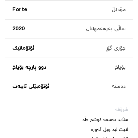
مۆدێڵ
Forte
ساڵی بەرهەمهێنان
2020
جۆری گێڕ
ئۆتۆماتیک
بۆیاخ
دوو پارچە بۆیاخ
دەستە
ئۆتۆمبێلی تایبه‌ت
شرۆڤە