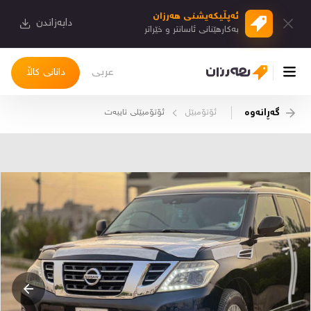
ئەپڵیكەیشنی هەرزان
دابەزاندن
بەكارهێنانی ئاسانتر و خێراتر
عربی
دانانی کاڵا
گەڕانەوە
ئۆتۆمبێل
ئۆتۆمبێلی تایبه‌ت
چوونەژوورەوە
کاڵاکانم
دیاریکراوەکانم
دوا بینراوەکان
چات