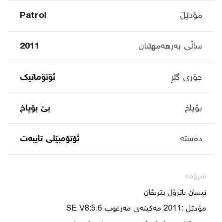
مۆدێڵ
Patrol
ساڵی بەرهەمهێنان
2011
جۆری گێڕ
ئۆتۆماتیک
بۆیاخ
بێ بۆیاخ
دەستە
ئۆتۆمبێلی تایبه‌ت
شرۆڤە