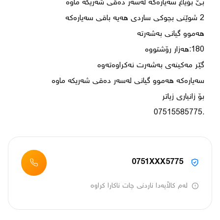
.07515585775
0751XXX5775
لەم کاڵایەدا ناردنی چات ناکارا کراوە