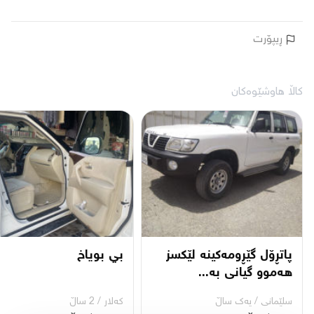
ڕیپۆرت
کاڵا هاوشێوەکان
پاتڕۆل گێڕومەکینە لێکسز
بي بوياخ
هەموو گیانی بە...
سلێمانی
/
یه‌ك ساڵ
کەلار
/
2 ساڵ