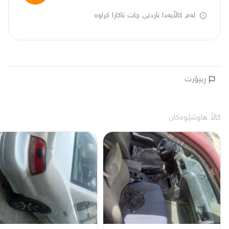
لەم کاڵایەدا ناردنی چات ناکارا کراوە
ڕیپۆرت
کاڵا هاوشێوەکان