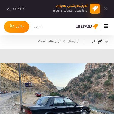
ئەپڵیكەیشنی هەرزان
دابەزاندن
بەكارهێنانی ئاسانتر و خێراتر
عربی
دانانی کاڵا
گەڕانەوە
ئۆتۆمبێل
ئۆتۆمبێلی تایبه‌ت
چوونەژوورەوە
کاڵاکانم
دیاریکراوەکانم
دوا بینراوەکان
چات