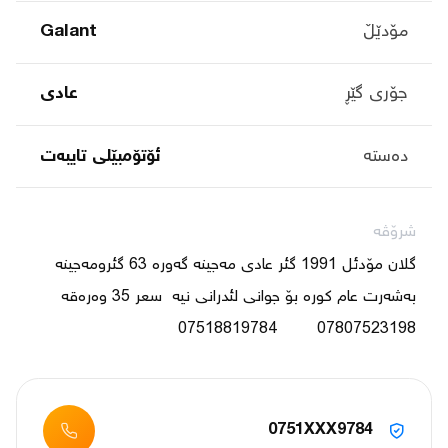
مۆدێڵ
Galant
جۆری گێڕ
عادی
دەستە
ئۆتۆمبێلی تایبه‌ت
شرۆڤە
گلان مۆدئل 1991 گئر عادی مەجینە گەورە 63 گئرومەجینە 
بەشەرت عام کورە بۆ جوانی لئدرانی نیە  سعر 35 وەرەقە   
07807523198        07518819784
0751XXX9784