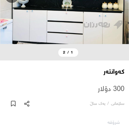
دەربارە
پەیوەندی
یاساکان
2
/
1
بڵاگ
کەوانتەر
شۆپەکان
300 دۆلار
عربی
سلێمانی
/
یه‌ك ساڵ
شرۆڤە