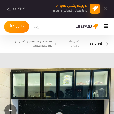
ئەپڵیكەیشنی هەرزان
دابەزاندن
بەكارهێنانی ئاسانتر و خێراتر
عربی
دانانی کاڵا
کەلوپەلی
قەنەفە و سیسەم و کەنتۆر و
گەڕانەوە
چوونەژوورەوە
ناوماڵ
هاوشێوەکانیان
کاڵاکانم
دیاریکراوەکانم
دوا بینراوەکان
چات