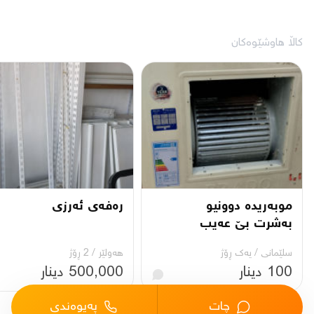
کاڵا هاوشێوەکان
موبەریدە دوونیو
رەفەی ئەرزی
بەشرت بێ عەیب
سلێمانی
/
یه‌ك ڕۆژ
هەولێر
/
2 ڕۆژ
100 دینار
500,000 دینار
چات
پەیوەندی