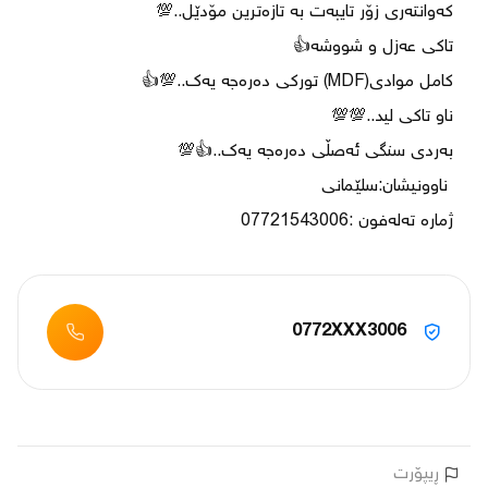
ژمارە تەلەفون :07721543006
0772XXX3006
ڕیپۆرت