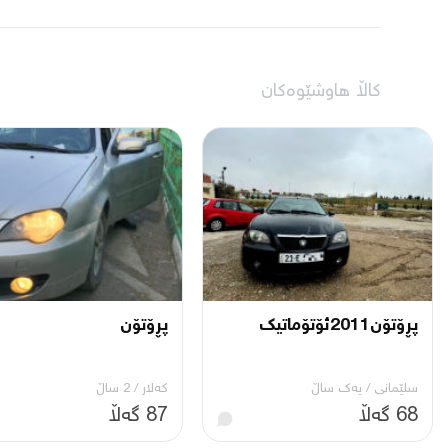
کاڵا هاوشێوەکان
پڕۆتۆن2011ئۆتۆماتیك
پڕۆتۆن
سلێمانی
/
یه‌ك ساڵ
کەلار
/
2 ساڵ
68 گەڵا
87 گەڵا