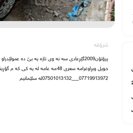
شرۆڤە
07719913972___07501013132لە سلێمانیم