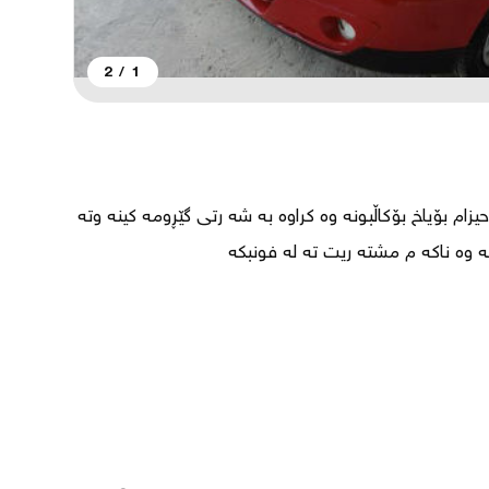
2
/
1
پرۆتۆن2009گێڕعادی سە نە وی تازە یە بێ دە عمولێدراو حیزام بۆیاخ بۆکاڵبونە وە کراوە بە شە رتی گێڕومە کینە وتە 
حویل وبڕاوغرامە سعری 48مە عامە لە یە کی کە م گۆڕینە وە ناکە م مشتە ریت تە لە فونبکە 