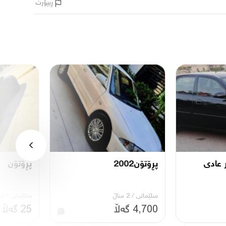
ڕیپۆرت
پڕۆتۆن2002
پڕۆتۆن
سلێمانی
/
2 ساڵ
سلێمانی
/
2 ساڵ
4,700 گەڵا
25 گەڵا