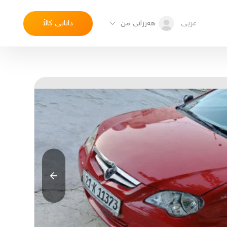
عربی
دانانی کاڵا
هەرزانی من