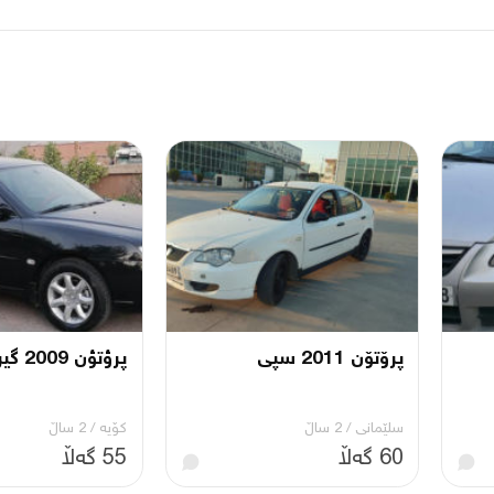
پرۆتۆن 2011 سپی
پرؤتؤن 2009 گير عادى
سلێمانی
/
2 ساڵ
کۆیە
/
2 ساڵ
60 گەڵا
55 گەڵا