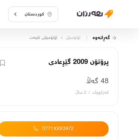
کوردستان
گەڕانەوە
ئۆتۆمبێل
ئۆتۆمبێلی تایبه‌ت
پرۆتۆن 2009 گێڕعادی
48 گەڵا
کەرکووک
/
2 ساڵ
0771XXX3972