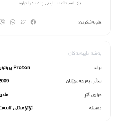
لەم کاڵایەدا ناردنی چات ناکارا کراوە
هاوبەشکردن:
بەشە تایبەتەکان
براند
Proton پرۆتۆن
ساڵی بەرهەمهێنان
2009
جۆری گێڕ
عادی
دەستە
ئۆتۆمبێلی تایبه‌ت