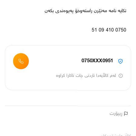
0750 410 09 51
0750XXX0951
لەم کاڵایەدا ناردنی چات ناکارا کراوە
ڕیپۆرت