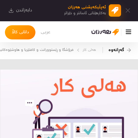
ئەپڵیكەیشنی هەرزان
دابەزاندن
بەكارهێنانی ئاسانتر و خێراتر
عربی
دانانی کاڵا
گەڕانەوە
هه‌لی کار
فرۆشگا و ڕێستوورانت و کافتێریا و هاوشێوەکانیا
چوونەژوورەوە
کاڵاکانم
دیاریکراوەکانم
دوا بینراوەکان
چات