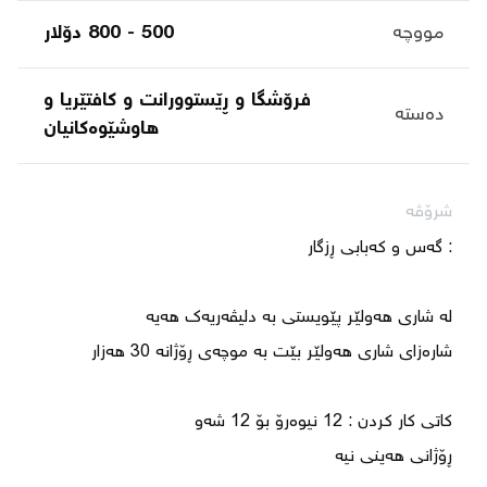
مووچە
500 - 800 دۆلار
فرۆشگا و ڕێستوورانت و کافتێریا و
دەستە
هاوشێوەکانیان
شرۆڤە