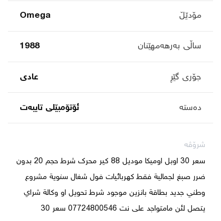
مۆدێڵ
Omega
ساڵی بەرهەمهێنان
1988
جۆری گێڕ
عادی
دەستە
ئۆتۆمبێلی تایبه‌ت
شرۆڤە
سعر 30 اوبل اوميكا موديل 88 كير محرك شرط حجم 20 بدون 
ضرر صبغ لجمالية فقط كهربائيات فول شغال سنوية مشروع 
وطني جديد بطاقة بانزين موجود شرط تحويل او وكالة شراي 
يتصل لئن مامتواجد على نت 07724800546 سعر 30