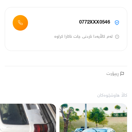
0772XXX0546
لەم کاڵایەدا ناردنی چات ناکارا کراوە
ڕیپۆرت
کاڵا هاوشێوەکان