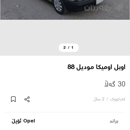
دەربارە
پەیوەندی
2
/
1
یاساکان
بڵاگ
اوبل اوميكا موديل 88
شۆپەکان
30 گەڵا
کەرکووک
/
2 ساڵ
عربی
براند
Opel ئۆپڵ