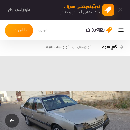
ئەپڵیكەیشنی هەرزان
دابەزاندن
بەكارهێنانی ئاسانتر و خێراتر
عربی
دانانی کاڵا
گەڕانەوە
ئۆتۆمبێل
ئۆتۆمبێلی تایبه‌ت
چوونەژوورەوە
کاڵاکانم
دیاریکراوەکانم
دوا بینراوەکان
چات