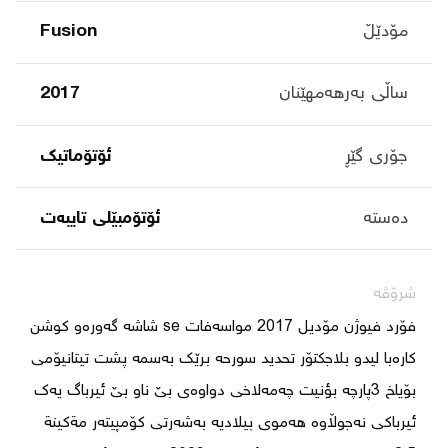
مۆدێڵ
Fusion
ساڵی بەرهەمهێنان
2017
جۆری گێڕ
ئۆتۆماتیک
دەستە
ئۆتۆمبێلی تایبه‌ت
شرۆڤە
فۆرد فیوژن مۆدیل 2017 مواسەفات se شاشە گەورەو کوشن 
کارەبا لیدو بلاجکتۆر تحدید سورحە برێک بەسمە پشت تیتانیۆمی 
بۆیاخ 3پارچه بؤنيت چەمەلاخی دواوەی بێ ناو بێ ئیرباگ یەک 
ئیرباکی نەجوڵاوە هەموی بیلادیە بەشەرتی کۆمپیتەر مةكينة 