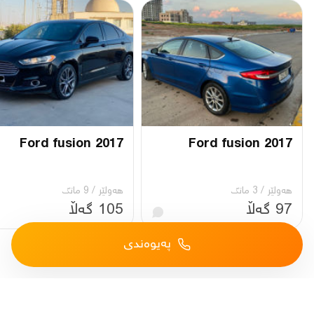
Ford fusion 2017
Ford fusion 2017
هەولێر
/
3 مانگ
هەولێر
/
9 مانگ
97 گەڵا
105 گەڵا
پەیوەندی