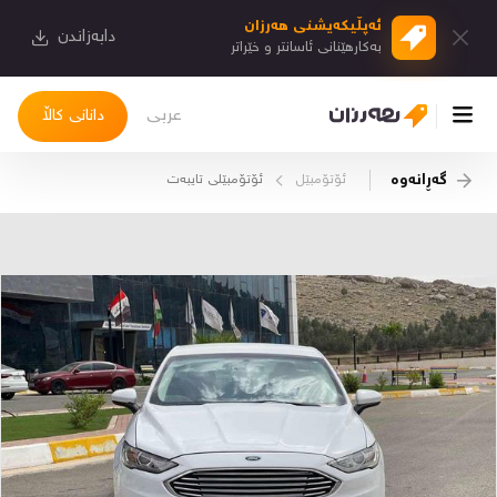
ئەپڵیكەیشنی هەرزان
دابەزاندن
بەكارهێنانی ئاسانتر و خێراتر
عربی
دانانی کاڵا
گەڕانەوە
ئۆتۆمبێل
ئۆتۆمبێلی تایبه‌ت
چوونەژوورەوە
کاڵاکانم
دیاریکراوەکانم
دوا بینراوەکان
چات