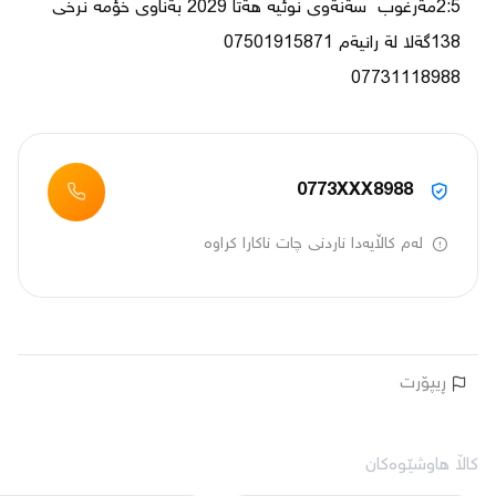
2:5مةرغوب  سةنةوى نوئيه هةتا 2029 بةناوى خؤمه نرخى 
07731118988
0773XXX8988
لەم کاڵایەدا ناردنی چات ناکارا کراوە
ڕیپۆرت
کاڵا هاوشێوەکان